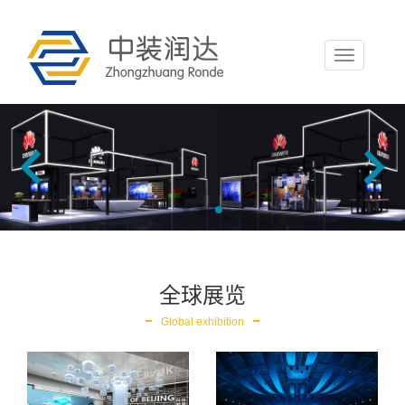
Toggle
navigation
全球展览
Global exhibition